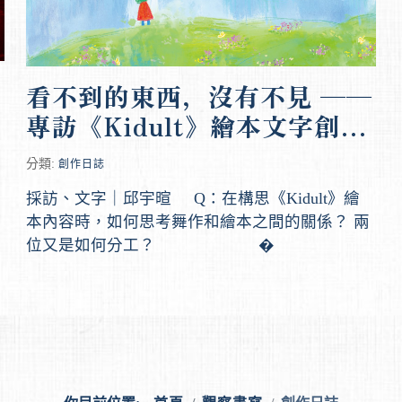
看不到的東西，沒有不見 ──
專訪《Kidult》繪本文字創作
林千鈺、插畫柳捲
分類:
創作日誌
採訪、文字｜邱宇暄 Q：在構思《Kidult》繪
本內容時，如何思考舞作和繪本之間的關係？ 兩
位又是如何分工？ �