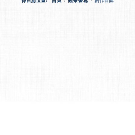
你目前位置:
首頁
觀察書寫
創作日誌
聯絡我們
支持許程崴製作舞團