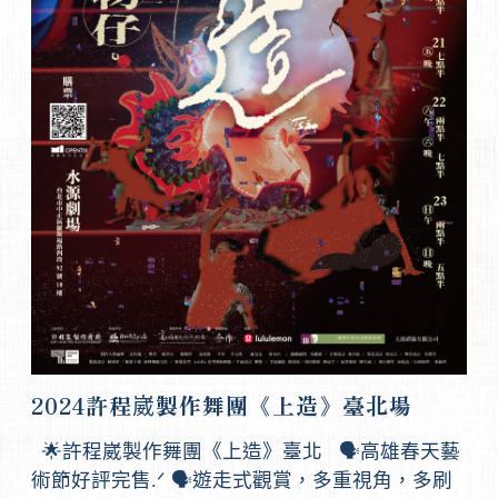
2024許程崴製作舞團《上造》臺北場
🌟許程崴製作舞團《上造》臺北 🗣️高雄春天藝
術節好評完售.ᐟ 🗣️遊走式觀賞，多重視角，多刷