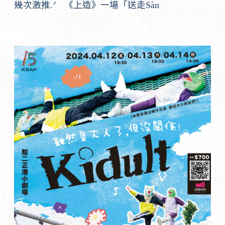
幾次激推.ᐟ 《上造》一場「送走Sàn