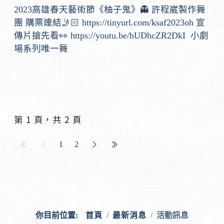
2023高雄春天藝術節《柚子鬼》👻 許程崴製作舞
團 購票連結🤳🏻 https://tinyurl.com/ksaf2023oh 宣
傳片搶先看👀 https://youtu.be/hUDhcZR2DkI 小劇
場系列唯一舞
第 1 頁，共 2 頁
1
2
你目前位置:
首頁
最新消息
活動訊息