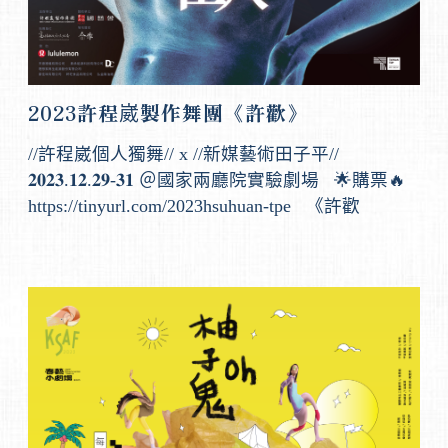
2023許程崴製作舞團《許歡》
//許程崴個人獨舞// x //新媒藝術田子平//
𝟐𝟎𝟐𝟑.𝟏𝟐.𝟐𝟗-𝟑𝟏 ＠國家兩廳院實驗劇場 🌟購票🔥
https://tinyurl.com/2023hsuhuan-tpe 《許歡