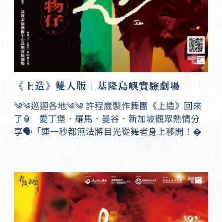
《上造》雙人版｜基隆島嶼實驗劇場
༄༄巡迴各地༄༄ 許程崴製作舞團《上造》回來
了🏮 愛丁堡．羅馬．曼谷．新加坡觀眾熱情分
享🗣️「連一秒都無法將目光從舞者身上移開！�