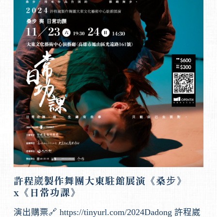
許程崴製作舞團大東駐館展演《桑步》
x《日常功課》
演出購票🔗 https://tinyurl.com/2024Dadong 許程崴