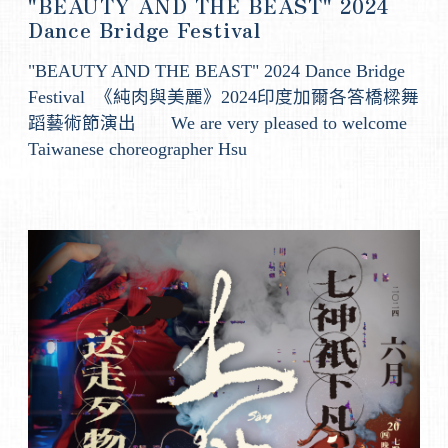
"BEAUTY AND THE BEAST" 2024
Dance Bridge Festival
"BEAUTY AND THE BEAST" 2024 Dance Bridge
Festival 《純肉與美麗》2024印度加爾各答橋樑舞
蹈藝術節演出 We are very pleased to welcome
Taiwanese choreographer Hsu